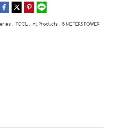
eries
,
TOOL
,
All Products
,
5 METERS POWER