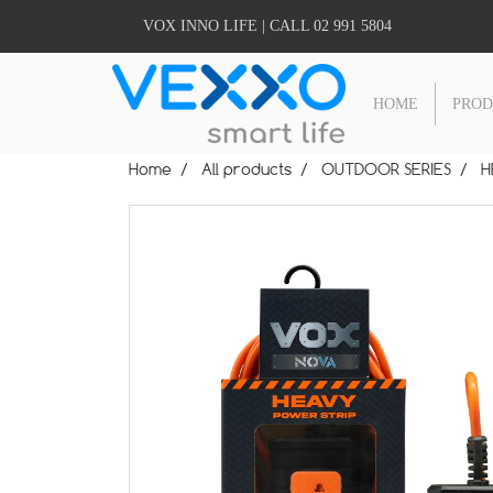
VOX INNO LIFE | CALL 02 991 5804
HOME
PRO
Home
All products
OUTDOOR SERIES
H