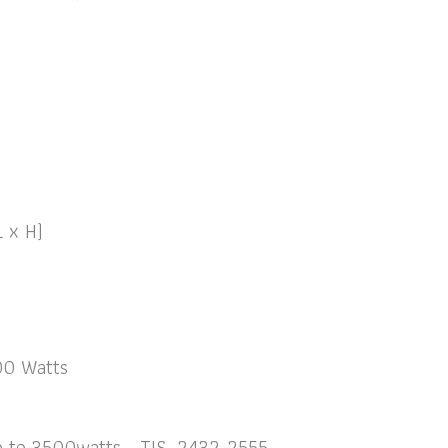
L x H)
00 Watts
p to 3500watts - TIS. 2432-2555