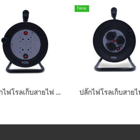
New
ปลั๊กไฟโรลเก็บสายไฟ มาตรฐาน มอก. รุ่น NR-10M (10 เมตร)