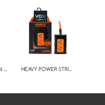
ปลั๊กไฟโรลเก็บสายไฟ ปลั๊กไฟกันน้ำกันฝุ่น มาตรฐาน มอก. รุ่น NR-20M (20 เมตร)
HEAVY POWER STRIP : TO-12 (10 Meters)