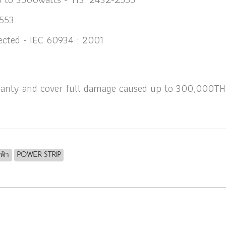
2553
otected - IEC 60934 : 2001
arranty and cover full damage caused up to 300,000TH
ฟฟ้า
POWER STRIP