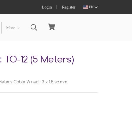
Login
Register
EN
More
 TO-12 (5 Meters)
eters Cable Wired : 3 x 1.5 sq.mm.