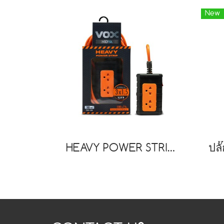
New
HEAVY POWER STRIP : TO-12 (15 Meters)