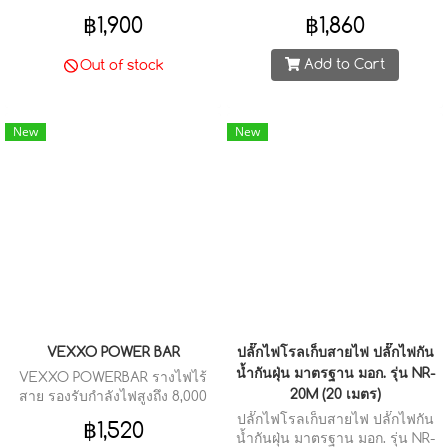
TYPE-C(PD 20W FASTCHARGE)
Sockets รองรับ 3 ขา ภายใน
฿1,900
฿1,860
(3M.)
กล่อง
Add to Cart
Out of stock
New
New
VEXXO POWER BAR
ปลั๊กไฟโรลเก็บสายไฟ ปลั๊กไฟกัน
น้ำกันฝุ่น มาตรฐาน มอก. รุ่น NR-
VEXXO POWERBAR รางไฟไร้
20M (20 เมตร)
สาย รองรับกำลังไฟสูงถึง 8,000
วัตต์ ใช้งานได้กับเครื่องใช้ไฟฟ้า
ปลั๊กไฟโรลเก็บสายไฟ ปลั๊กไฟกัน
฿1,520
หลากหลาย การใช้งานง่าย 1.เพียง
น้ำกันฝุ่น มาตรฐาน มอก. รุ่น NR-