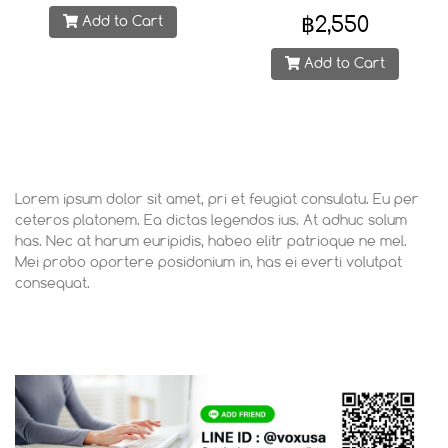
แค่ หมุน Socket ก็เปิด-ปิดการใช้
20M (20 เมตร)
฿2,550
Add to Cart
งานได้ทันที! 2.ปรับตำแหน่ง
Socket ได้ตามต้องการ ไม่ต้องทน
ใช้ปลั๊กที่วางตำแหน่งตายตัวอีกต่อ
Add to Cart
ไป VEXXO POWERBAR มาพร้อม
ระบบความปลอดภัยสูงสุด - ซิลิ
โคนป้องกันฝุ่นและสัมผัสโดยตรง –
ลดความเสี่ยงอุบัติเหตุไฟฟ้า -
เบรคเกอร์ตัดไฟอัตโนมัติ – ป้องกัน
ไฟเกิน ไฟกระชาก และไฟฟ้า
ลัดวงจร - อลูมิเนียมเกรดพรีเมียม
Lorem ipsum dolor sit amet, pri et feugiat consulatu. Eu per
– แข็งแรง ทนทาน ใช้งานได้
ceteros platonem. Ea dictas legendos ius. At adhuc solum
ยาวนาน • แถมฟรี! 2 Sockets
has. Nec at harum euripidis, habeo elitr patrioque ne mel.
(ช่องเสียบ 3 ขา) ในกล่องทั้ง 2 รุ่น
Mei probo oportere posidonium in, has ei everti volutpat
เลือกขนาดที่เหมาะกับการใช้งาน
consequat.
- รางขนาด 40 cm. รองรับสูงสุด
5 Sockets - รางขนาด 60 cm.
รองรับสูงสุด 7 Sockets