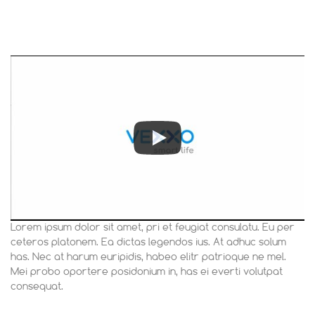
โคนป้องกันฝุ่นและสัมผัสโดยตรง –
ลดความเสี่ยงอุบัติเหตุไฟฟ้า -
เบรคเกอร์ตัดไฟอัตโนมัติ – ป้องกัน
ไฟเกิน ไฟกระชาก และไฟฟ้า
ลัดวงจร - อลูมิเนียมเกรดพรีเมียม
– แข็งแรง ทนทาน ใช้งานได้
ยาวนาน • แถมฟรี! 2 Sockets
(ช่องเสียบ 3 ขา) ในกล่องทั้ง 2 รุ่น
เลือกขนาดที่เหมาะกับการใช้งาน
- รางขนาด 40 cm. รองรับสูงสุด
5 Sockets - รางขนาด 60 cm.
รองรับสูงสุด 7 Sockets
Lorem ipsum dolor sit amet, pri et feugiat consulatu. Eu per
ceteros platonem. Ea dictas legendos ius. At adhuc solum
has. Nec at harum euripidis, habeo elitr patrioque ne mel.
Mei probo oportere posidonium in, has ei everti volutpat
consequat.