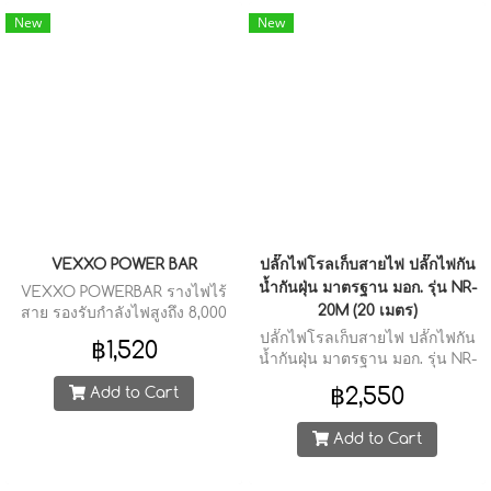
New
New
VEXXO POWER BAR
ปลั๊กไฟโรลเก็บสายไฟ ปลั๊กไฟกัน
น้ำกันฝุ่น มาตรฐาน มอก. รุ่น NR-
VEXXO POWERBAR รางไฟไร้
20M (20 เมตร)
สาย รองรับกำลังไฟสูงถึง 8,000
วัตต์ ใช้งานได้กับเครื่องใช้ไฟฟ้า
ปลั๊กไฟโรลเก็บสายไฟ ปลั๊กไฟกัน
฿1,520
หลากหลาย การใช้งานง่าย 1.เพียง
น้ำกันฝุ่น มาตรฐาน มอก. รุ่น NR-
แค่ หมุน Socket ก็เปิด-ปิดการใช้
20M (20 เมตร)
฿2,550
Add to Cart
งานได้ทันที! 2.ปรับตำแหน่ง
Socket ได้ตามต้องการ ไม่ต้องทน
ใช้ปลั๊กที่วางตำแหน่งตายตัวอีกต่อ
Add to Cart
ไป VEXXO POWERBAR มาพร้อม
ระบบความปลอดภัยสูงสุด - ซิลิ