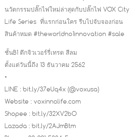
นวัตกรรมปลั๊กไฟใหม่ล่าสุดกับปลั๊กไฟ VOX City
Life Series ที่แรกก่อนใคร รีบไปจับจองก่อน
สินค้าหมด #theworldno1innovation #sale
ชั้นB1 ตึกจิวเวอร์รี่เทรด สีลม
ตั้งแต่วันนี้ถึง 13 ธันวาคม 2562
•
LINE : bit.ly/37eUq4x (@voxusa)
Website : voxinnolife.com
Shopee : bit.ly/32XV2bO
Lazada : bit.ly/2AJmBtm