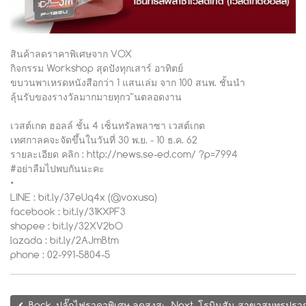
สินค้าลดราคาพิเศษจาก VOX
กิจกรรม Workshop สุดปังทุกเสาร์ อาทิตย์
ขบวนพาเหรดหนังสือกว่า 1 แสนเล่ม จาก 100 สนพ. ชั้นนำ
ลุ้นรับของรางวัลมากมายทุกว ันตลอดงาน
เวสต์เกต ฮอลล์ ชั้น 4 เซ็นทรัลพลาซา เวสต์เกต
เทศกาลคจะจัดขึ้นในวันที่ 30 พ.ย. - 10 ธ.ค. 62
รายละเอียด คลิก : http://news.se-ed.com/ ?p=7994
#อย่าลืมไปพบกันนะคะ
•
LINE : bit.ly/37eUq4x (@voxusa)
facebook : bit.ly/31KXPF3
shopee : bit.ly/32XV2bO
lazada : bit.ly/2AJmBtm
phone : 02-991-5804-5
Back, ปลั๊กไฟราคาพิเศษ ลดสูงสุด 70% ณ โรบินสัน สาขาแฟชั่นไอ
Next, โรบินสัน สาขาสมุทรปรา