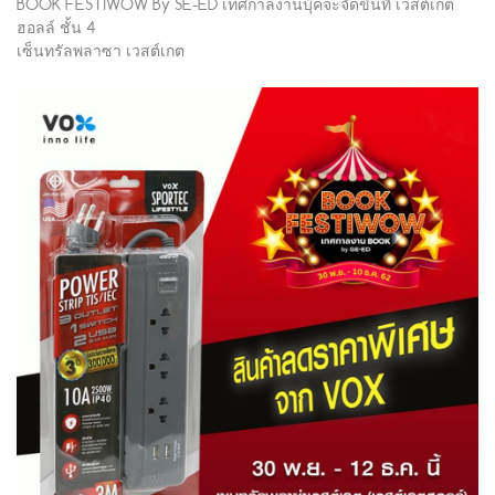
BOOK FESTIWOW By SE-ED เทศกาลงานบุ๊คจะจัดขึ้นที่ เวสต์เกต
ฮอลล์ ชั้น 4
เซ็นทรัลพลาซา เวสต์เกต