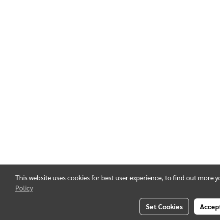
This website uses cookies for best user experience, to find out more 
Policy
Set Cookies
Accept