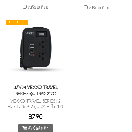
เปรียบเทียบ
เปรียบเทียบ
Best Seller
ปลั๊กไฟ VEXXO TRAVEL
SERIES รุ่น TSPD-212C
VEXXO TRAVEL SERIES : 2
ช่อง 1 สวิตช์ 2 ยูเอสบี +1 ไทป์-ซี
(3.1A Max) + 1 ไทป์-ซี (พีดี 20
฿790
วัตต์ ฟาสชาร์จ)
สั่งซื้อสินค้า