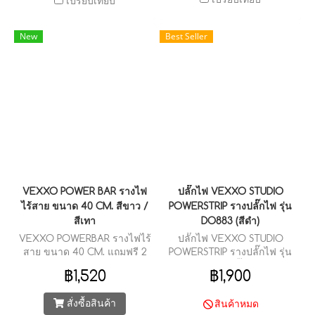
เปรียบเทียบ
เปรียบเทียบ
New
Best Seller
VEXXO POWER BAR รางไฟ
ปลั๊กไฟ VEXXO STUDIO
ไร้สาย ขนาด 40 CM. สีขาว /
POWERSTRIP รางปลั๊กไฟ รุ่น
สีเทา
DO883 (สีดำ)
VEXXO POWERBAR รางไฟไร้
ปลั๊กไฟ VEXXO STUDIO
สาย ขนาด 40 CM. แถมฟรี 2
POWERSTRIP รางปลั๊กไฟ รุ่น
Sockets รองรับ 3 ขา ภายใน
DO883 (สีดำ) ปลั๊กไฟ 8 สวิตช์
฿1,520
฿1,900
กล่อง
8 ช่องเสียบ 2 USB + 1 TYPE-C
+ 1 TYPE-C(PD 20W
สั่งซื้อสินค้า
สินค้าหมด
FASTCHARGE)