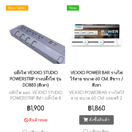
Best Seller
New
ปลั๊กไฟ VEXXO STUDIO
VEXXO POWER BAR รางไฟ
POWERSTRIP รางปลั๊กไฟ รุ่น
ไร้สาย ขนาด 60 CM. สีขาว /
DO883 (สีเทา)
สีเทา
ปลั๊กไฟ มอก. VEXXO STUDIO
VEXXO POWERBAR รางไฟไร้
POWERSTRIP สีดำ ปลั๊กไฟ 8
สาย ขนาด 60 CM. แถมฟรี 2
สวิตช์ 8 ช่องเสียบ 2 USB + 1
Sockets รองรับ 3 ขา ภายใน
฿1,900
฿1,860
TYPE-C + 1 TYPE-C(PD 20W
กล่อง
FASTCHARGE)
สั่งซื้อสินค้า
สินค้าหมด