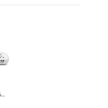
ปลั๊กไฟ CITY LIFE 16A 3500W รุ่น CTA-820