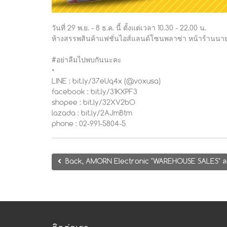
วันที่ 29 พ.ย. - 8 ธ.ค. นี้ ตั้งแต่เวลา 10.30 - 22.00 น.
ห้างสรรพสินค้าแฟชั่นไอส์แลนด์โซนพลาซ่า หน้าร้านนาย
#อย่าลืมไปพบกันนะคะ
•
LINE : bit.ly/37eUq4x (@voxusa)
facebook : bit.ly/31KXPF3
shopee : bit.ly/32XV2bO
lazada : bit.ly/2AJmBtm
phone : 02-991-5804-5
Back, AMORN Electronic "WAREHOUSE SALES" ลด