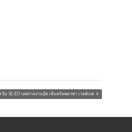
By SE-ED เทศกาลงานบุ๊ค เซ็นทรัลพลาซา เวสต์เกต